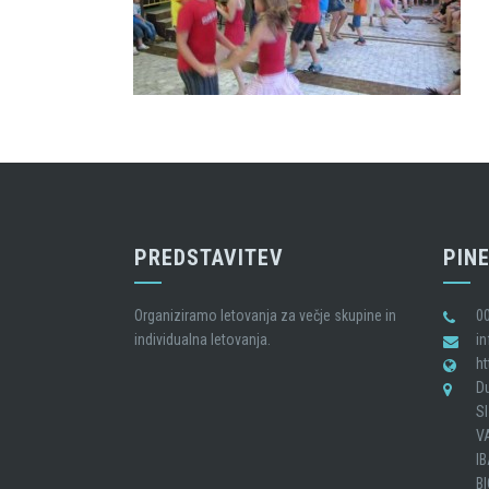
PREDSTAVITEV
PINE
Organiziramo letovanja za večje skupine in
0
individualna letovanja.
i
h
D
SI
V
I
B