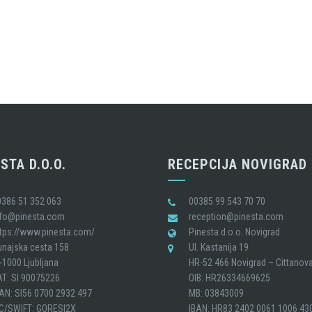
STA D.O.O.
RECEPCIJA NOVIGRAD
0386 51 352 063
00385 99 543 70 70
nfo@pinesta.com
reception@pinesta.com
ttps://www.pinesta.com/
Pinesta d.o.o. Novigrad
unajska cesta 158
Ul. Kastanija 19
-1000 Ljubljana
HR-52 466 Novigrad – Cittanov
AT: SI 90075226
OIB: HR26334669625
BAN: SI56 0700 2932 497
MB: 03843009
IC/SWIFT: GORESI2X
IBAN: HR83 2402 0061 1006 43