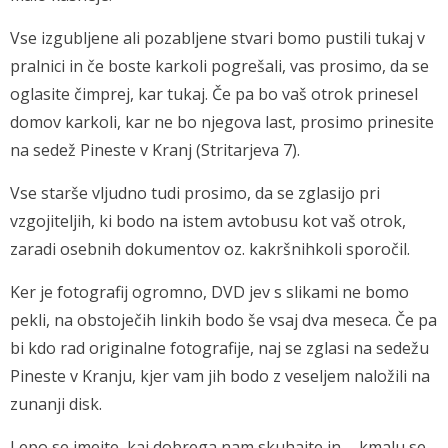
Vse izgubljene ali pozabljene stvari bomo pustili tukaj v
pralnici in če boste karkoli pogrešali, vas prosimo, da se
oglasite čimprej, kar tukaj. Če pa bo vaš otrok prinesel
domov karkoli, kar ne bo njegova last, prosimo prinesite
na sedež Pineste v Kranj (Stritarjeva 7).
Vse starše vljudno tudi prosimo, da se zglasijo pri
vzgojiteljih, ki bodo na istem avtobusu kot vaš otrok,
zaradi osebnih dokumentov oz. kakršnihkoli sporočil.
Ker je fotografij ogromno, DVD jev s slikami ne bomo
pekli, na obstoječih linkih bodo še vsaj dva meseca. Če pa
bi kdo rad originalne fotografije, naj se zglasi na sedežu
Pineste v Kranju, kjer vam jih bodo z veseljem naložili na
zunanji disk.
Lepo se imejte, kaj dobrega nam skuhajte in ….kmalu se