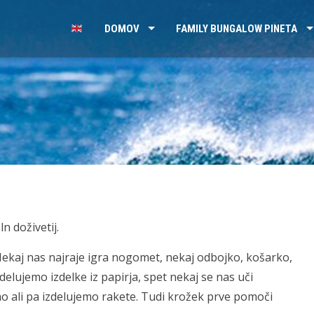
DOMOV
FAMILY BUNGALOW PINETA
n doživetij.
 Nekaj nas najraje igra nogomet, nekaj odbojko, košarko,
elujemo izdelke iz papirja, spet nekaj se nas uči
o ali pa izdelujemo rakete. Tudi krožek prve pomoči