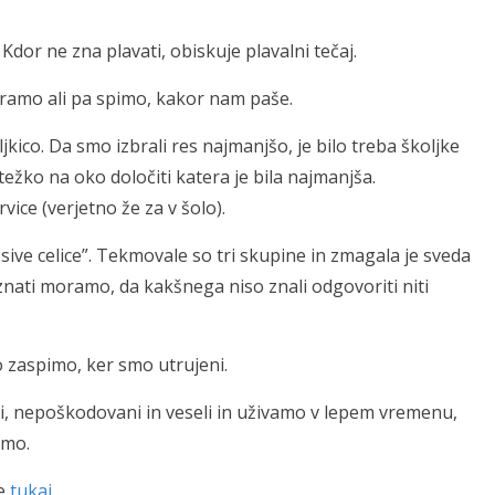
Kdor ne zna plavati, obiskuje plavalni tečaj.
gramo ali pa spimo, kakor nam paše.
kico. Da smo izbrali res najmanjšo, je bilo treba školjke
 težko na oko določiti katera je bila najmanjša.
ice (verjetno že za v šolo).
sive celice”. Tekmovale so tri skupine in zmagala je sveda
iznati moramo, da kakšnega niso znali odgovoriti niti
o zaspimo, ker smo utrujeni.
, nepoškodovani in veseli in uživamo v lepem vremenu,
imo.
te
tukaj
.