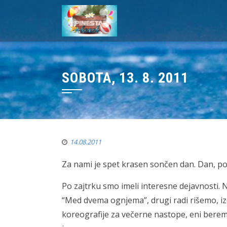
SOBOTA, 13. 8. 2011
14.08.2011
Za nami je spet krasen sončen dan. Dan, pol
Po zajtrku smo imeli interesne dejavnosti.
“Med dvema ognjema”, drugi radi rišemo, izd
koreografije za večerne nastope, eni berem