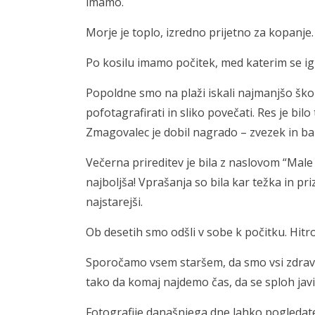
imamo.
Morje je toplo, izredno prijetno za kopanje. 
Po kosilu imamo počitek, med katerim se i
Popoldne smo na plaži iskali najmanjšo školj
pofotagrafirati in sliko povečati. Res je bilo
Zmagovalec je dobil nagrado – zvezek in barv
Večerna prireditev je bila z naslovom “Male 
najboljša! Vprašanja so bila kar težka in pr
najstarejši.
Ob desetih smo odšli v sobe k počitku. Hitr
Sporočamo vsem staršem, da smo vsi zdravi
tako da komaj najdemo čas, da se sploh jav
Fotografije današnjega dne lahko pogleda