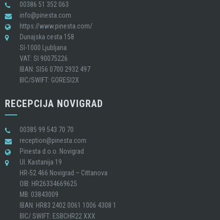
00386 51 352 063
info@pinesta.com
https://www.pinesta.com/
Dunajska cesta 158
SI-1000 Ljubljana
VAT: SI 90075226
IBAN: SI56 0700 2932 497
BIC/SWIFT: GORESI2X
RECEPCIJA NOVIGRAD
00385 99 543 70 70
reception@pinesta.com
Pinesta d.o.o. Novigrad
Ul. Kastanija 19
HR-52 466 Novigrad – Cittanova
OIB: HR26334669625
MB: 03843009
IBAN: HR83 2402 0061 1006 4308 1
BIC/ SWIFT: ESBCHR22 XXX