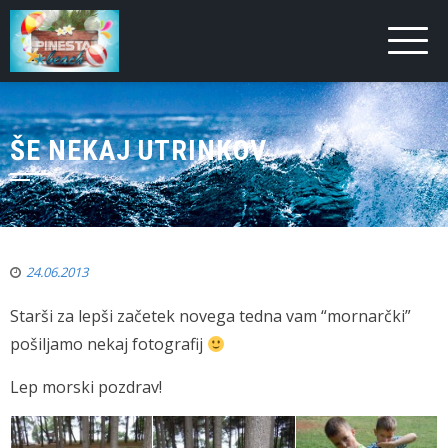
ŠE NEKAJ UTRINKOV
24.06.2013
Starši za lepši začetek novega tedna vam “mornarčki”
pošiljamo nekaj fotografij
Lep morski pozdrav!