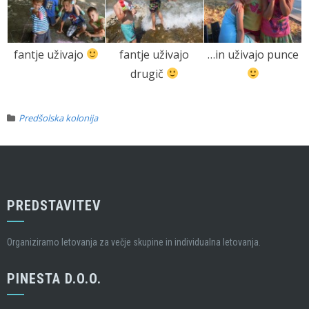
fantje uživajo
fantje uživajo
…in uživajo punce
drugič
Predšolska kolonija
PREDSTAVITEV
Organiziramo letovanja za večje skupine in individualna letovanja.
PINESTA D.O.O.