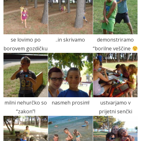
se lovimo po
..in skrivamo
demonstriramo
borovem gozdičku
“borilne veščine
milni nehurčko so
nasmeh prosim!
ustvarjamo v
“zakon”!
prijetni senčki