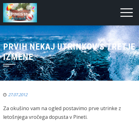
PRVIH NEKAJ UTRINKOV S TRETJE
IZMENE
27.07.2012
Za okušino vam na ogled postavimo prve utrinke z
letošnjega vročega dopusta v Pineti.