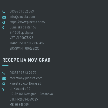
00386 51 352 063
info@pinesta.com
https://www.pinesta.com/
Dunajska cesta 158
SI-1000 Ljubljana
VAT: SI 90075226
IBAN: SI56 0700 2932 497
BIC/SWIFT: GORESI2X
RECEPCIJA NOVIGRAD
00385 99 543 70 70
reception@pinesta.com
Pinesta d.o.o. Novigrad
Ul. Kastanija 19
HR-52 466 Novigrad – Cittanova
OIB: HR26334669625
MB: 03843009