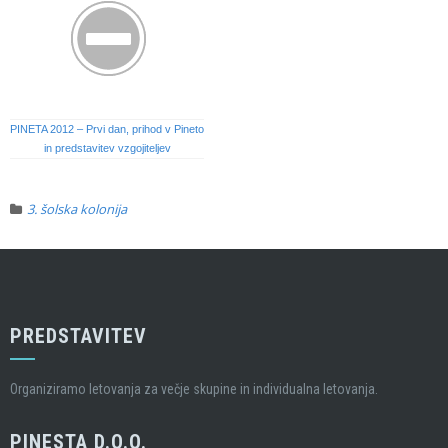
PINETA 2012 – Prvi dan, prihod v Pineto
in predstavitev vzgojiteljev
3. šolska kolonija
PREDSTAVITEV
Organiziramo letovanja za večje skupine in individualna letovanja.
PINESTA D.O.O.