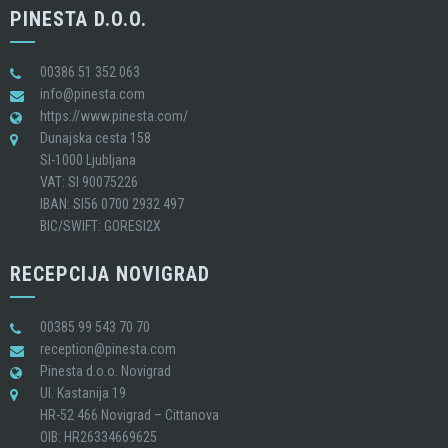
PINESTA D.O.O.
00386 51 352 063
info@pinesta.com
https://www.pinesta.com/
Dunajska cesta 158
SI-1000 Ljubljana
VAT: SI 90075226
IBAN: SI56 0700 2932 497
BIC/SWIFT: GORESI2X
RECEPCIJA NOVIGRAD
00385 99 543 70 70
reception@pinesta.com
Pinesta d.o.o. Novigrad
Ul. Kastanija 19
HR-52 466 Novigrad – Cittanova
OIB: HR26334669625