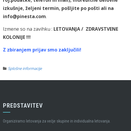
roj.podatke, telefon in mail), morebitne delovne
izkušnje, željeni termin, pošljite po pošti ali na
info@pinesta.com
.
Izmene so na zavihku :
LETOVANJA / ZDRAVSTVENE
KOLONIJE !!!
Z zbiranjem prijav smo zaključili!
Splošne informacije
PREDSTAVITEV
Organiziramo letovanja za večje skupine in individualna letovanja.