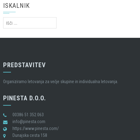
ISKALNIK
Išči:
PREDSTAVITEV
Organiziramo letovanja za večje skupine in individualna letovanja.
PINESTA D.O.O.
00386 51 352 063
info@pinesta.com
https://www.pinesta.com/
Dunajska cesta 158