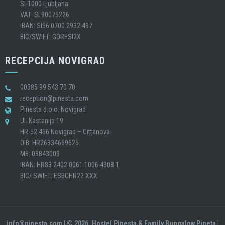
SI-1000 Ljubljana
VAT: SI 90075226
IBAN: SI56 0700 2932 497
BIC/SWIFT: GORESI2X
RECEPCIJA NOVIGRAD
00385 99 543 70 70
reception@pinesta.com
Pinesta d.o.o. Novigrad
Ul. Kastanija 19
HR-52 466 Novigrad – Cittanova
OIB: HR26334669625
MB: 03843009
IBAN: HR83 2402 0061 1006 4308 1
BIC/ SWIFT: ESBCHR22 XXX
info@pinesta.com
| © 2026, Hostel Pinesta & Family Bungalow Pineta |