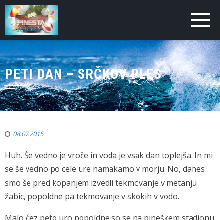
PETI DAN – SRČKOV PLES
08.07.2015
Huh. Še vedno je vroče in voda je vsak dan toplejša. In mi
se še vedno po cele ure namakamo v morju. No, danes
smo še pred kopanjem izvedli tekmovanje v metanju
žabic, popoldne pa tekmovanje v skokih v vodo.
Malo čez peto uro popoldne so se na pineškem stadionu