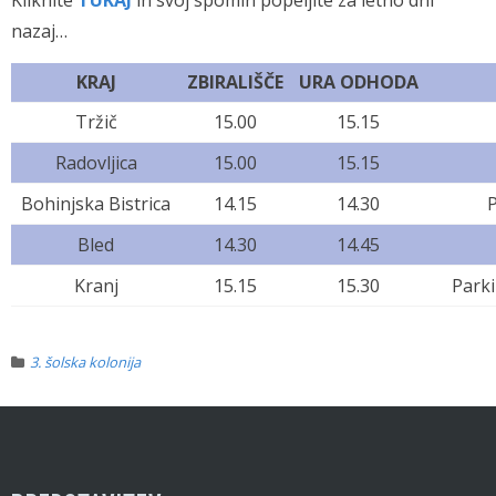
Kliknite
TUKAJ
in svoj spomin popeljite za letno dni
nazaj…
KRAJ
ZBIRALIŠČE
URA ODHODA
Tržič
15.00
15.15
Radovljica
15.00
15.15
Bohinjska Bistrica
14.15
14.30
Bled
14.30
14.45
Kranj
15.15
15.30
Parki
3. šolska kolonija