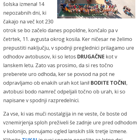
šolska izmena! 14
nepozabnih dni, ki
čakajo na več kot 230
otrok se bo začelo danes popoldne, končalo pa v
četrtek, 11. avgusta okrog kosila. Ker ničesar ne želimo
prepustiti naključju, v spodnji preglednici prilagamo ure
odhodov avtobusov, ki so letos
DRUGAČNE
kot v
lanskem letu. Zato vas prosimo, da si res točno
preberete uro odhoda, ker se povsod na pot ne
odpravljamo ob enakih urah kot lani!
BODITE TOČNI
,
avtobusi bodo namreč odpeljali točno ob urah, ki so
napisane v spodnji razpredelnici.
Za vse, ki vas muči nostalgija in ne veste, če boste od
vznemirjenja sploh preživeli še zadnje ure pred odhodom
v kolonijo, ponujamo ogled lanskih slik tretje izmene.