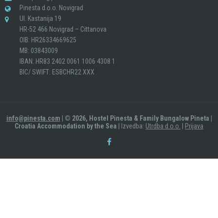
Pinesta d.o.o. Novigrad
Ul. Kastanija 19
HR-52 466 Novigrad – Cittanova
OIB: HR26334669625
MB: 03843009
IBAN: HR83 2402 0061 1006 4308 1
BIC/ SWIFT: ESBCHR22 XXX
info@pinesta.com
| © 2026, Hostel Pinesta & Family Bungalow Pineta |
Croatia Accommodation by the Sea
| Izvedba:
Utrdba d.o.o.
|
Prijava