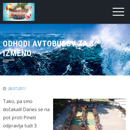
ODHODI AVTOBUSOV ZA 3.
IZMENO
28.07.2011
Tako, pa smo
dočakali! Danes se na
pot proti Pineti
odpravlja tudi 3.