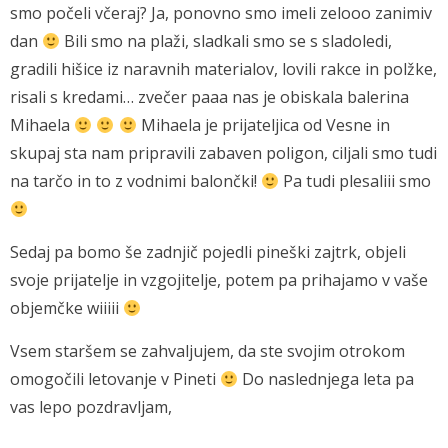
smo počeli včeraj? Ja, ponovno smo imeli zelooo zanimiv
dan
Bili smo na plaži, sladkali smo se s sladoledi,
gradili hišice iz naravnih materialov, lovili rakce in polžke,
risali s kredami… zvečer paaa nas je obiskala balerina
Mihaela
Mihaela je prijateljica od Vesne in
skupaj sta nam pripravili zabaven poligon, ciljali smo tudi
na tarčo in to z vodnimi balončki!
Pa tudi plesaliii smo
Sedaj pa bomo še zadnjič pojedli pineški zajtrk, objeli
svoje prijatelje in vzgojitelje, potem pa prihajamo v vaše
objemčke wiiiii
Vsem staršem se zahvaljujem, da ste svojim otrokom
omogočili letovanje v Pineti
Do naslednjega leta pa
vas lepo pozdravljam,