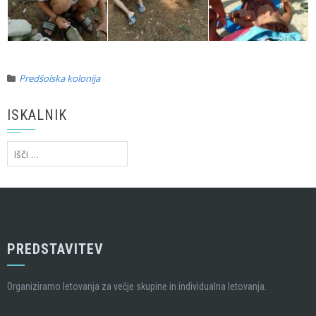
Predšolska kolonija
ISKALNIK
Išči:
PREDSTAVITEV
Organiziramo letovanja za večje skupine in individualna letovanja.