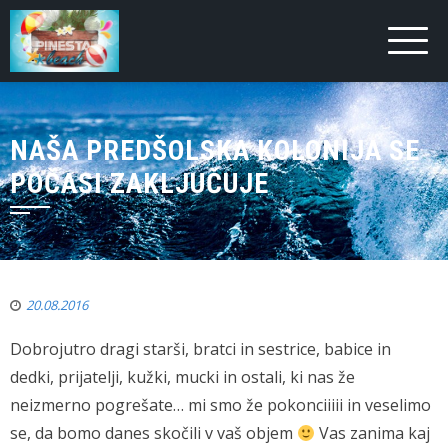
NAŠA PREDŠOLSKA KOLONIJA SE
POČASI ZAKLJUČUJE
20.08.2016
Dobrojutro dragi starši, bratci in sestrice, babice in
dedki, prijatelji, kužki, mucki in ostali, ki nas že
neizmerno pogrešate… mi smo že pokonciiiii in veselimo
se, da bomo danes skočili v vaš objem
Vas zanima kaj