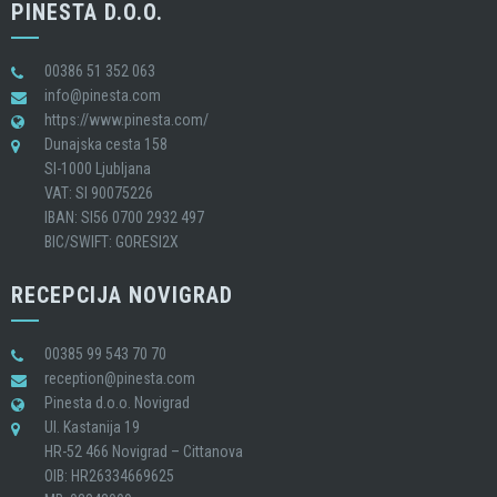
PINESTA D.O.O.
00386 51 352 063
info@pinesta.com
https://www.pinesta.com/
Dunajska cesta 158
SI-1000 Ljubljana
VAT: SI 90075226
IBAN: SI56 0700 2932 497
BIC/SWIFT: GORESI2X
RECEPCIJA NOVIGRAD
00385 99 543 70 70
reception@pinesta.com
Pinesta d.o.o. Novigrad
Ul. Kastanija 19
HR-52 466 Novigrad – Cittanova
OIB: HR26334669625