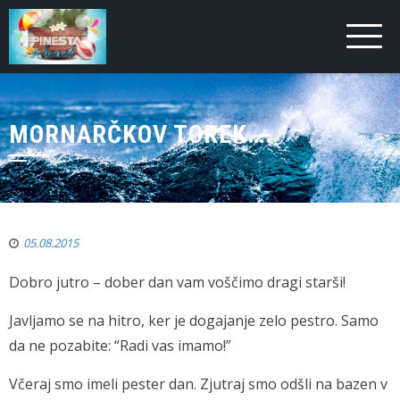
MORNARČKOV TOREK….
05.08.2015
Dobro jutro – dober dan vam voščimo dragi starši!
Javljamo se na hitro, ker je dogajanje zelo pestro. Samo
da ne pozabite: “Radi vas imamo!”
Včeraj smo imeli pester dan. Zjutraj smo odšli na bazen v