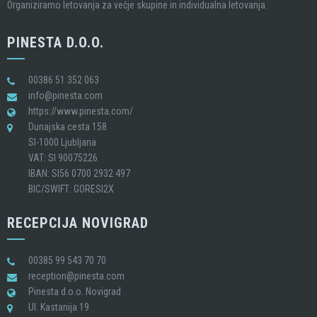
Organiziramo letovanja za večje skupine in individualna letovanja.
PINESTA D.O.O.
00386 51 352 063
info@pinesta.com
https://www.pinesta.com/
Dunajska cesta 158
SI-1000 Ljubljana
VAT: SI 90075226
IBAN: SI56 0700 2932 497
BIC/SWIFT: GORESI2X
RECEPCIJA NOVIGRAD
00385 99 543 70 70
reception@pinesta.com
Pinesta d.o.o. Novigrad
Ul. Kastanija 19