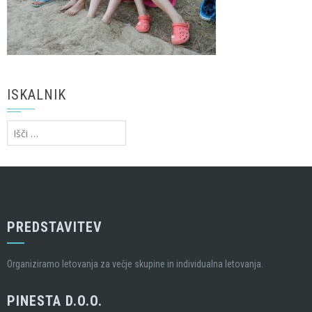
ISKALNIK
Išči:
PREDSTAVITEV
Organiziramo letovanja za večje skupine in individualna letovanja.
PINESTA D.O.O.