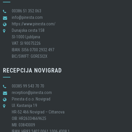
00386 51 352 063
info@pinesta.com
https://www.pinesta.com/
Dunajska cesta 158
SI-1000 Ljubljana
VAT: SI 90075226
IBAN: SI56 0700 2932 497
BIC/SWIFT: GORESI2X
RECEPCIJA NOVIGRAD
00385 99 543 70 70
reception@pinesta.com
Pinesta d.o.o. Novigrad
Ul. Kastanija 19
HR-52 466 Novigrad – Cittanova
OIB: HR26334669625
MB: 03843009
IBAN: HR83 2402 0061 1006 4308 1