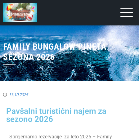
FAMILY BUNGALOW PINETA
SEZONA 2026
13.10.2025
Pavšalni turistični najem za
sezono 2026
Sprejemamo rezervacije za leto 2026 – Family