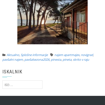
Aktualno
,
Splošne informacije
najem apartmajev
,
novigrad
,
pavšalni najem
,
pavšalsezona2026
,
pinesta
,
pineta
,
skrito v raju
ISKALNIK