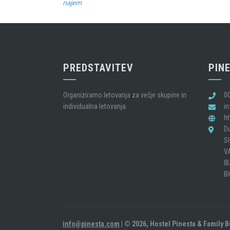
najem
PREDSTAVITEV
PINE
Organiziramo letovanja za večje skupine in
0
individualna letovanja.
i
h
D
SI
V
I
B
info@pinesta.com
| © 2026, Hostel Pinesta & Family 