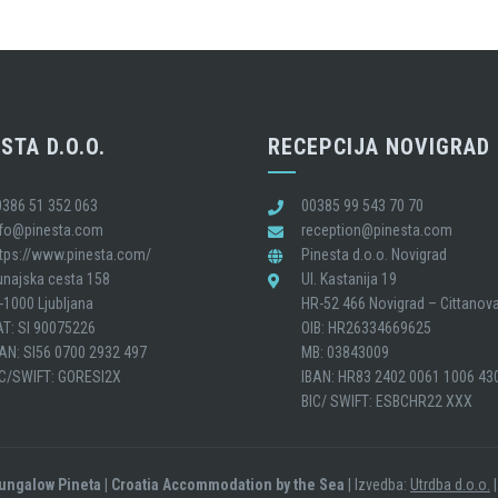
STA D.O.O.
RECEPCIJA NOVIGRAD
0386 51 352 063
00385 99 543 70 70
nfo@pinesta.com
reception@pinesta.com
ttps://www.pinesta.com/
Pinesta d.o.o. Novigrad
unajska cesta 158
Ul. Kastanija 19
-1000 Ljubljana
HR-52 466 Novigrad – Cittanov
AT: SI 90075226
OIB: HR26334669625
BAN: SI56 0700 2932 497
MB: 03843009
IC/SWIFT: GORESI2X
IBAN: HR83 2402 0061 1006 43
BIC/ SWIFT: ESBCHR22 XXX
Bungalow Pineta | Croatia Accommodation by the Sea
| Izvedba:
Utrdba d.o.o.