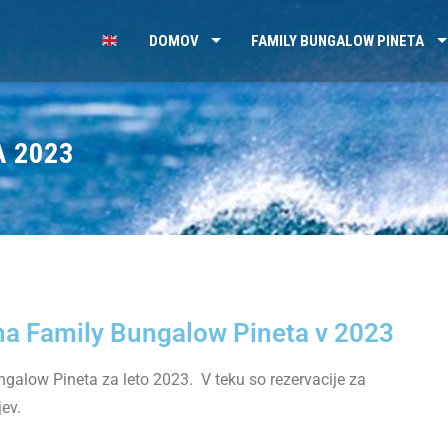
DOMOV
FAMILY BUNGALOW PINETA
 2023
a Family Bungalow Pineta v 2023
alow Pineta za leto 2023. V teku so rezervacije za
jev.