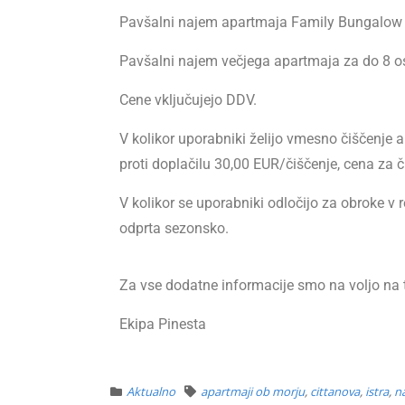
Pavšalni najem apartmaja Family Bungalow 
Pavšalni najem večjega apartmaja za do 8 o
Cene vključujejo DDV.
V kolikor uporabniki želijo vmesno čiščenje ap
proti doplačilu 30,00 EUR/čiščenje, cena za čiš
V kolikor se uporabniki odločijo za obroke v re
odprta sezonsko.
Za vse dodatne informacije smo na voljo na 
Ekipa Pinesta
Aktualno
apartmaji ob morju
,
cittanova
,
istra
,
n