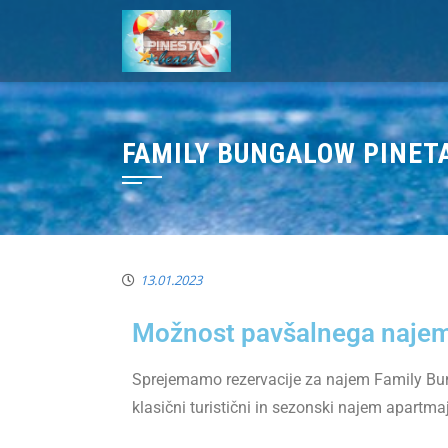
FAMILY BUNGALOW PINETA
13.01.2023
Možnost pavšalnega najem
Sprejemamo rezervacije za najem Family Bung
klasični turistični in sezonski najem apartma