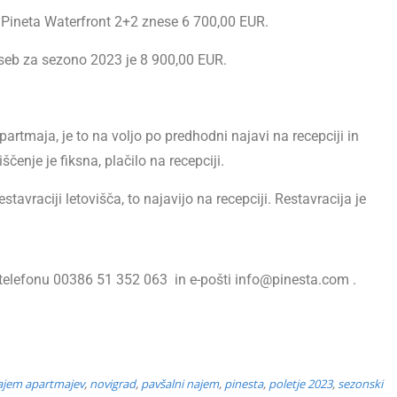
Pineta Waterfront 2+2 znese 6 700,00 EUR.
seb za sezono 2023 je 8 900,00 EUR.
artmaja, je to na voljo po predhodni najavi na recepciji in
čenje je fiksna, plačilo na recepciji.
stavraciji letovišča, to najavijo na recepciji. Restavracija je
telefonu 00386 51 352 063 in e-pošti info@pinesta.com .
ajem apartmajev
,
novigrad
,
pavšalni najem
,
pinesta
,
poletje 2023
,
sezonski