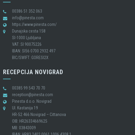
00386 51 352 063
info@pinesta.com
https://www.pinesta.com/
Dunajska cesta 158
SI-1000 Ljubljana
VAT: SI 90075226
IBAN: SI56 0700 2932 497
BIC/SWIFT: GORESI2X
RECEPCIJA NOVIGRAD
00385 99 543 70 70
reception@pinesta.com
Pinesta d.o.o. Novigrad
Ul. Kastanija 19
HR-52 466 Novigrad – Cittanova
OIB: HR26334669625
MB: 03843009
IBAN: HR83 2402 0061 1006 4308 1