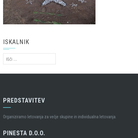
ISKALNIK
Išči:
PREDSTAVITEV
Organiziramo letovanja za večje skupine in individualna letovanja.
PINESTA D.O.O.