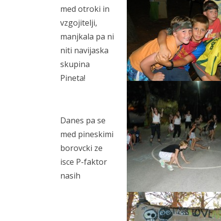
med otroki in
vzgojitelji,
manjkala pa ni
niti navijaska
skupina
Pineta!
Danes pa se
med pineskimi
borovcki ze
isce P-faktor
nasih