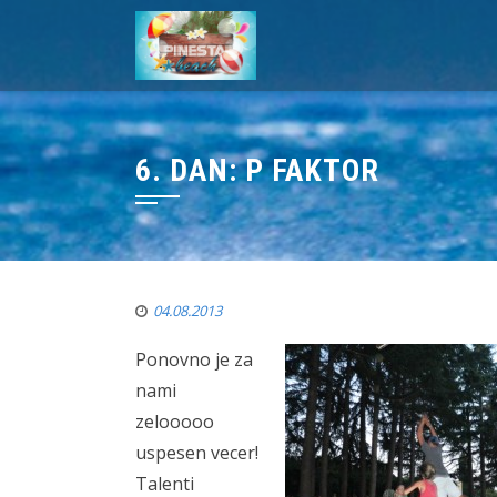
6. DAN: P FAKTOR
04.08.2013
Ponovno je za
nami
zelooooo
uspesen vecer!
Talenti