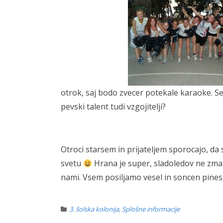
otrok, saj bodo zvecer potekale karaoke. S
pevski talent tudi vzgojitelji?
Otroci starsem in prijateljem sporocajo, da s
svetu
Hrana je super, sladoledov ne zman
nami. Vsem posiljamo vesel in soncen pine
3. šolska kolonija
,
Splošne informacije