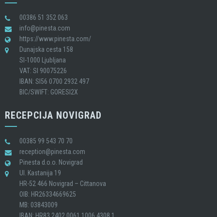
00386 51 352 063
info@pinesta.com
https://www.pinesta.com/
Dunajska cesta 158
SI-1000 Ljubljana
VAT: SI 90075226
IBAN: SI56 0700 2932 497
BIC/SWIFT: GORESI2X
RECEPCIJA NOVIGRAD
00385 99 543 70 70
reception@pinesta.com
Pinesta d.o.o. Novigrad
Ul. Kastanija 19
HR-52 466 Novigrad – Cittanova
OIB: HR26334669625
MB: 03843009
IBAN: HR83 2402 0061 1006 4308 1