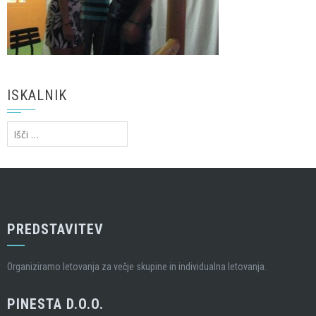
ISKALNIK
Išči:
PREDSTAVITEV
Organiziramo letovanja za večje skupine in individualna letovanja.
PINESTA D.O.O.