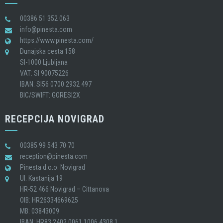
00386 51 352 063
info@pinesta.com
https://www.pinesta.com/
Dunajska cesta 158
SI-1000 Ljubljana
VAT: SI 90075226
IBAN: SI56 0700 2932 497
BIC/SWIFT: GORESI2X
RECEPCIJA NOVIGRAD
00385 99 543 70 70
reception@pinesta.com
Pinesta d.o.o. Novigrad
Ul. Kastanija 19
HR-52 466 Novigrad – Cittanova
OIB: HR26334669625
MB: 03843009
IBAN: HR83 2402 0061 1006 4308 1