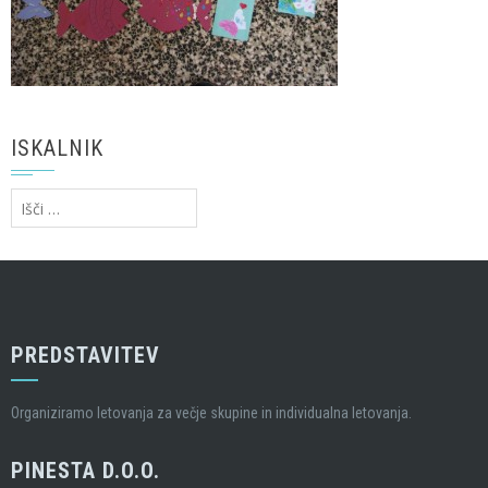
ISKALNIK
Išči:
PREDSTAVITEV
Organiziramo letovanja za večje skupine in individualna letovanja.
PINESTA D.O.O.