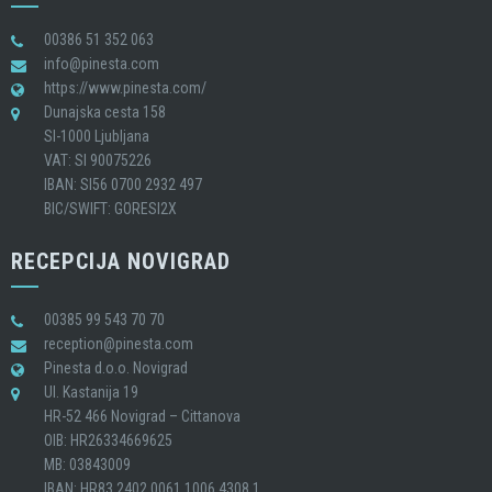
00386 51 352 063
info@pinesta.com
https://www.pinesta.com/
Dunajska cesta 158
SI-1000 Ljubljana
VAT: SI 90075226
IBAN: SI56 0700 2932 497
BIC/SWIFT: GORESI2X
RECEPCIJA NOVIGRAD
00385 99 543 70 70
reception@pinesta.com
Pinesta d.o.o. Novigrad
Ul. Kastanija 19
HR-52 466 Novigrad – Cittanova
OIB: HR26334669625
MB: 03843009
IBAN: HR83 2402 0061 1006 4308 1