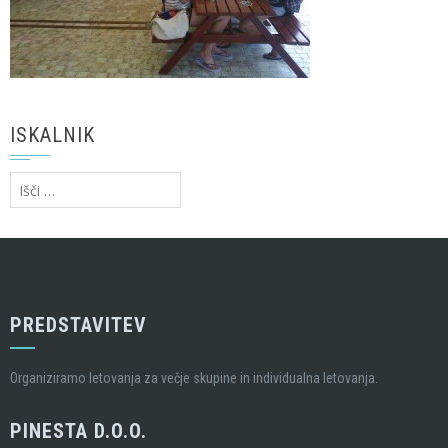
ISKALNIK
Išči:
PREDSTAVITEV
Organiziramo letovanja za večje skupine in individualna letovanja.
PINESTA D.O.O.