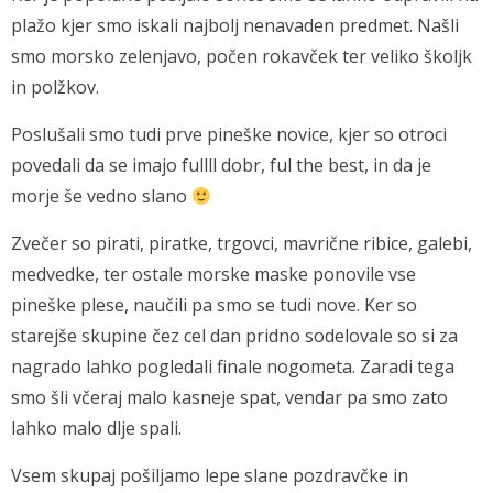
plažo kjer smo iskali najbolj nenavaden predmet. Našli
smo morsko zelenjavo, počen rokavček ter veliko školjk
in polžkov.
Poslušali smo tudi prve pineške novice, kjer so otroci
povedali da se imajo fullll dobr, ful the best, in da je
morje še vedno slano
Zvečer so pirati, piratke, trgovci, mavrične ribice, galebi,
medvedke, ter ostale morske maske ponovile vse
pineške plese, naučili pa smo se tudi nove. Ker so
starejše skupine čez cel dan pridno sodelovale so si za
nagrado lahko pogledali finale nogometa. Zaradi tega
smo šli včeraj malo kasneje spat, vendar pa smo zato
lahko malo dlje spali.
Vsem skupaj pošiljamo lepe slane pozdravčke in