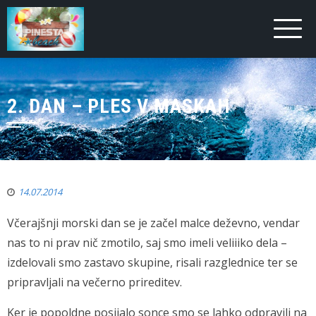
2. DAN – PLES V MASKAH
14.07.2014
Včerajšnji morski dan se je začel malce deževno, vendar
nas to ni prav nič zmotilo, saj smo imeli veliiiko dela –
izdelovali smo zastavo skupine, risali razglednice ter se
pripravljali na večerno prireditev.
Ker je popoldne posijalo sonce smo se lahko odpravili na