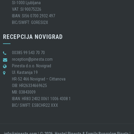
SI-1000 Ljubljana
VAT: SI 90075226
IBAN: SI56 0700 2932 497
BIC/SWIFT: GORESI2X
RECEPCIJA NOVIGRAD
00385 99 543 70 70
reception@pinesta.com
Pinesta d.o.o. Novigrad
Ul. Kastanija 19
HR-52 466 Novigrad – Cittanova
OIB: HR26334669625
MB: 03843009
IBAN: HR83 2402 0061 1006 4308 1
BIC/ SWIFT: ESBCHR22 XXX
info@pinesta.com
| © 2026, Hostel Pinesta & Family Bungalow Pineta |