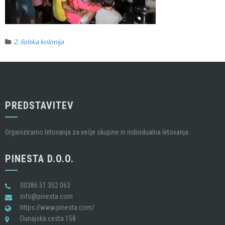
2. šolska kolonija
PREDSTAVITEV
Organiziramo letovanja za večje skupine in individualna letovanja.
PINESTA D.O.O.
00386 51 352 063
info@pinesta.com
https://www.pinesta.com/
Dunajska cesta 158