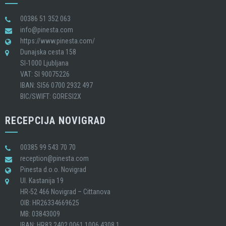
00386 51 352 063
info@pinesta.com
https://www.pinesta.com/
Dunajska cesta 158
SI-1000 Ljubljana
VAT: SI 90075226
IBAN: SI56 0700 2932 497
BIC/SWIFT: GORESI2X
RECEPCIJA NOVIGRAD
00385 99 543 70 70
reception@pinesta.com
Pinesta d.o.o. Novigrad
Ul. Kastanija 19
HR-52 466 Novigrad – Cittanova
OIB: HR26334669625
MB: 03843009
IBAN: HR83 2402 0061 1006 4308 1