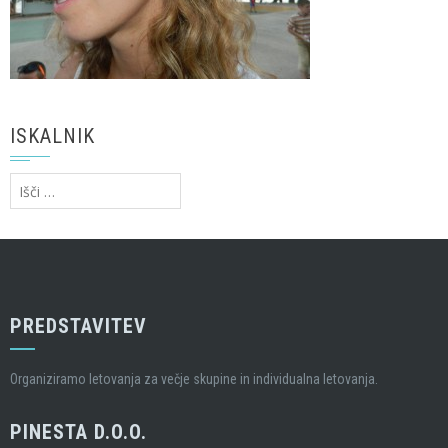
ISKALNIK
Išči:
PREDSTAVITEV
Organiziramo letovanja za večje skupine in individualna letovanja.
PINESTA D.O.O.